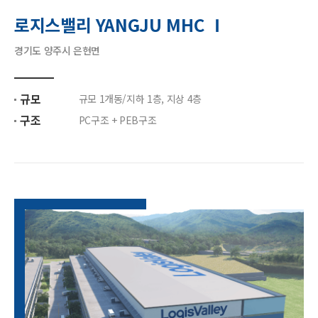
로지스밸리 YANGJU MHC Ⅰ
경기도 양주시 은현면
규모
규모 1개동/지하 1층, 지상 4층
구조
PC구조 + PEB구조