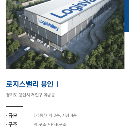
로지스밸리 용인Ⅰ
경기도 용인시 처인구 유방동
규모
1개동/지하 2층, 지상 4층
구조
PC구조 + PEB구조