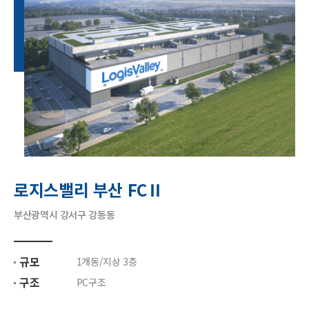
로지스밸리 부산 FCⅡ
부산광역시 강서구 강동동
규모
1개동/지상 3층
구조
PC구조