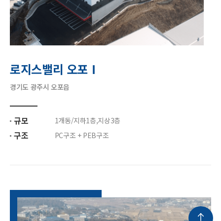
로지스밸리 오포Ⅰ
경기도 광주시 오포읍
규모
1개동/지하1층,지상3층
구조
PC구조 + PEB구조