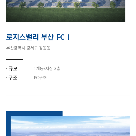
로지스밸리 부산 FCⅠ
부산광역시 강서구 강동동
규모
1개동/지상 3층
구조
PC구조