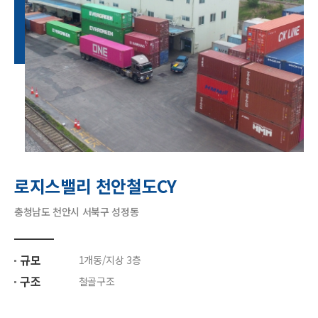
로지스밸리 천안철도CY
충청남도 천안시 서북구 성정동
규모
1개동/지상 3층
구조
철골구조