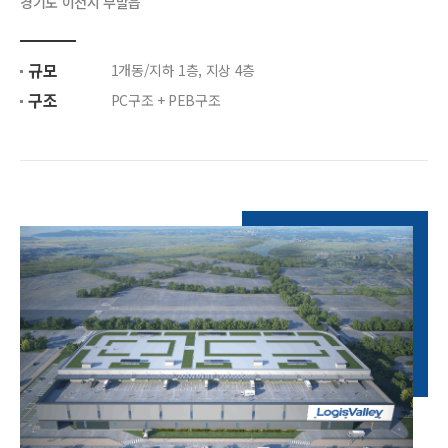
경기도 이천시 부발읍
규모
1개동/지하 1층, 지상 4층
구조
PC구조 + PEB구조