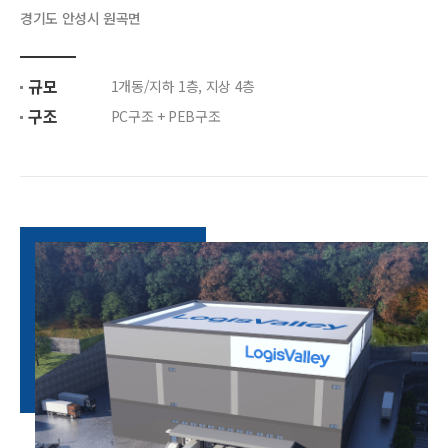
경기도 안성시 원곡면
규모
1개동/지하 1층, 지상 4층
구조
PC구조 + PEB구조