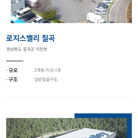
로지스밸리 칠곡
경상북도 칠곡군 지천면
규모
1개동/지상 1층
구조
일반철골구조