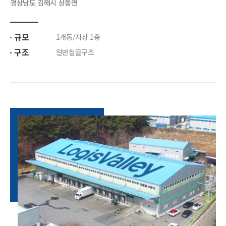
경상남도 김해시 상동면
규모
1개동/지상 1층
구조
일반철골구조