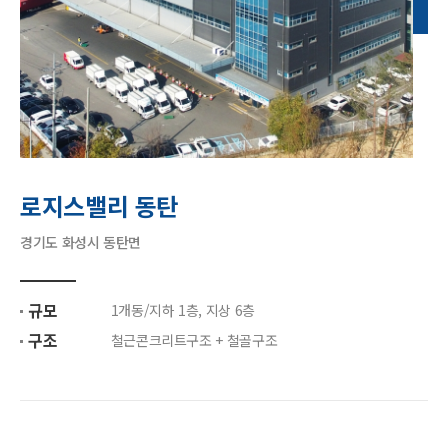
로지스밸리 동탄
경기도 화성시 동탄면
규모
1개동/지하 1층, 지상 6층
구조
철근콘크리트구조 + 철골구조