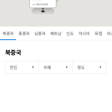
북중국
동중국
남중국
베트남
인도
아시아
유럽
러
북중국
천진
위해
청도