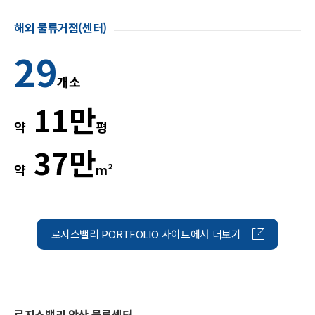
해외 물류거점(센터)
29
개소
11만
약
평
37만
약
m²
로지스밸리 PORTFOLIO 사이트에서 더보기
로지스밸리 안산 물류센터