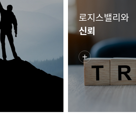
로지스밸리와
신뢰