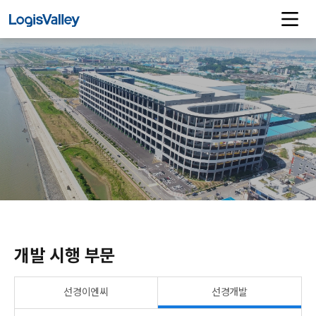
개발 시행 부문
선경이엔씨
선경개발