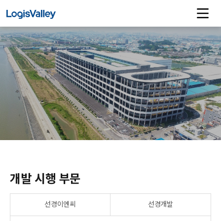
개발 시행 부문
선경이엔씨
선경개발