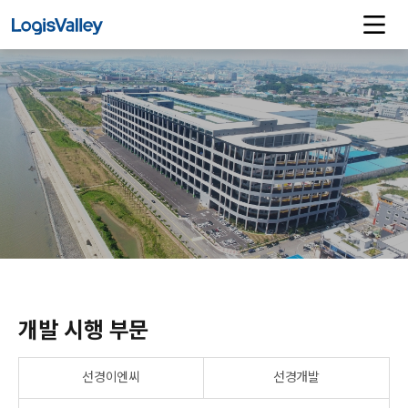
개발 시행 부문
선경이엔씨
선경개발